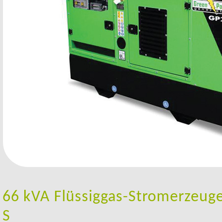
66 kVA Flüssiggas-Stromerzeug
S