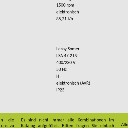
1500 rpm
elektronisch
85,21 l/h
Leroy Somer
LSA 47.2 L9
400/230 V
50 Hz
H
elektronisch (AVR)
IP23
en die
Es sind nicht immer alle Kombinationen im
All
 uns zu
Katalog aufgeführt. Bitten fragen Sie einfach