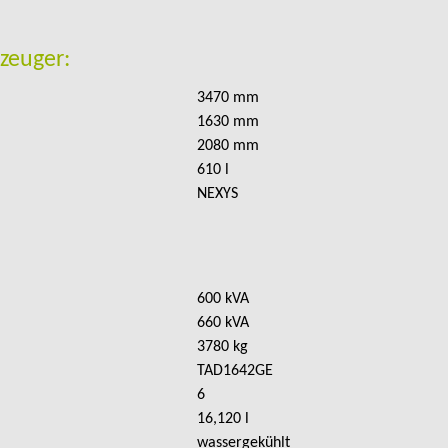
zeuger:
3470 mm
1630 mm
2080 mm
610 l
NEXYS
600 kVA
660 kVA
3780 kg
TAD1642GE
6
16,120 l
wassergekühlt